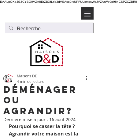
EAALpOXoJGZCYBO0VZA8ErZBXfLYq3dVSAsq9rcUPFUUxmqsWpJVZArWb9p98nCSPZCZBR8T
Soumission gratuite
Maisons DD
4 min de lecture
Déménager
ou
agrandir?
Dernière mise à jour :
16 août 2024
Pourquoi se casser la tête ? 
Agrandir votre maison est la 