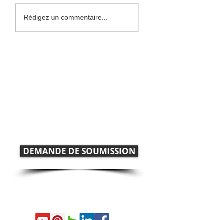
quoi faire
Rédigez un commentaire...
en cas
d’incendie :
5 erreurs
guide
éviter lo
Comment pouvons-nous
complet
projet
pour
vous aider ?
d’agrand
protéger
de maiso
Contactez-nous afin de discuter de
votre
votre projet
maison
915 boulevard Taschereau,
Bureau 102, La Prairie, Qc J5R 1W5
DEMANDE DE SOUMISSION
info@maisonsdd.com
450-619-1124