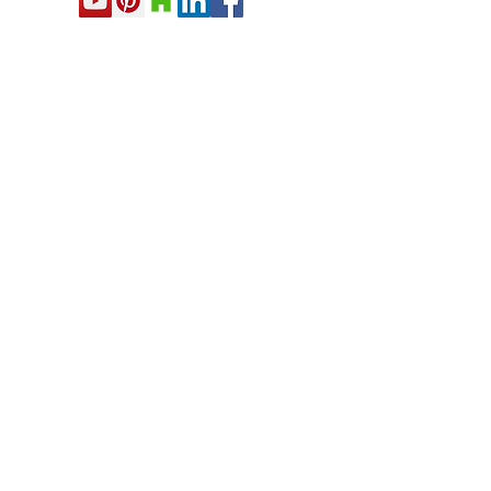
NEQ
1163104913
– RBQ :
8329 8984-48
Exemples d'agrandissement de
maisons à Candiac
Agrandissement Maisons DD - Rive-Sud de Montréal ©
2026. Tous droits réservés
Politiques de confidentialité