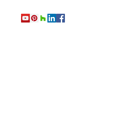
450-619-1124
NEQ
1163104913
– RBQ :
8329 8984-48
Exemples d'agrandissement de
maisons à Candiac
Agrandissement Maisons DD - Rive-Sud de Montréal ©
2026. Tous droits réservés
Politiques de confidentialité