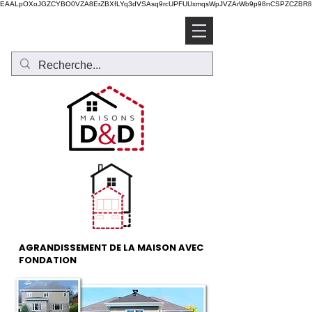
EAALpOXoJGZCYBO0VZA8ErZBXfLYq3dVSAsq9rcUPFUUxmqsWpJVZArWb9p98nCSPZCZBR8T
Soumission gratuite
AGRANDISSEMENT DE LA MAISON AVEC
FONDATION