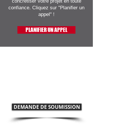
concrétiser votre projet en toute
confiance. Cliquez sur "Planifier un
appel" !
PLANIFIER UN APPEL
Comment pouvons-nous
vous aider ?
Contactez-nous afin de discuter de
votre projet
915 boulevard Taschereau,
Bureau 102, La Prairie, Qc J5R 1W5
DEMANDE DE SOUMISSION
info@maisonsdd.com