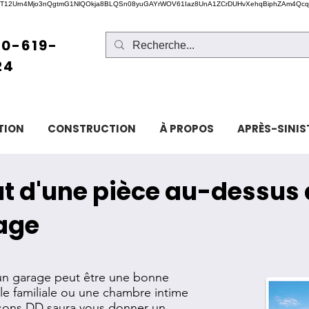
12Urn4Mjo3nQgtmG1NlQOkja8BLQSn08yuGAYrWOV61Iaz8UnA1ZCrDUHvXehqBiphZAm4Qcq
0-619-
24
TION
CONSTRUCTION
À PROPOS
APRÈS-SINIS
t d'une pièce au-dessus 
age
'un garage peut être une bonne
lle familiale ou une chambre intime
isons DD saura vous donner un