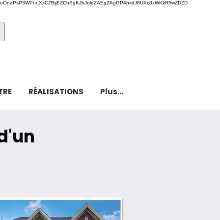
oOqaPsP3WPuuXzCZBjjEZChSgKJhJqleZAEgZAgGP4hxdJ8UXc8xWKkR5wZDZD
Soumission gratuite
TRE
RÉALISATIONS
Plus...
d'un