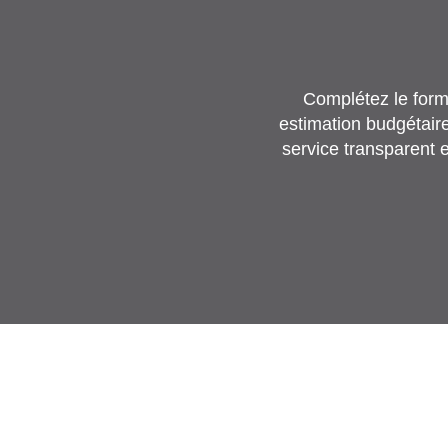
Complétez le formu
estimation budgétair
service transparent e
Co