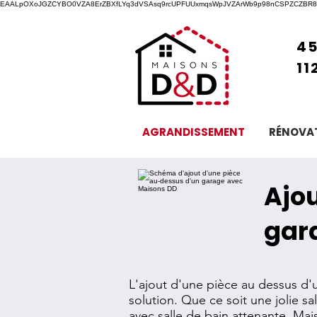
EAALpOXoJGZCYBO0VZA8ErZBXfLYq3dVSAsq9rcUPFUUxmqsWpJVZArWb9p98nCSPZCZBR8T
45
11
AGRANDISSEMENT
RÉNOVA
Ajou
gar
L'ajout d'une pièce au dessus d
solution. Que ce soit une jolie sa
avec salle de bain attenante, Ma