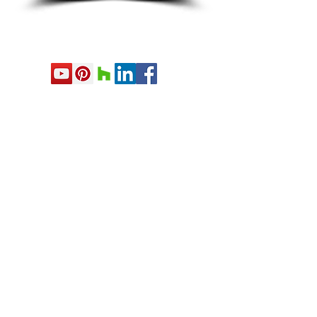
Comment pouvons-nous
vous aider ?
Contactez-nous afin de discuter de
votre projet
915 boulevard Taschereau,
Bureau 102, La Prairie, Qc J5R 1W5
DEMANDE DE SOUMISSION
info@maisonsdd.com
450-619-1124
NEQ
1163104913
– RBQ :
8329 8984-48
Exemples d'agrandissement de
maisons à Candiac