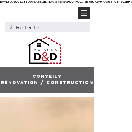
EAALpOXoJGZCYBO0VZA8ErZBXfLYq3dVSAsq9rcUPFUUxmqsWpJVZArWb9p98nCSPZCZBR8T
Soumission gratuite
conseils
rénovation / CONSTRUCTION